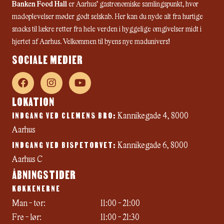
Banken Food Hall
er Aarhus’ gastronomiske samlingspunkt, hvor
madoplevelser møder godt selskab. Her kan du nyde alt fra hurtige
snacks til lækre retter fra hele verden i hyggelige omgivelser midt i
hjertet af Aarhus. Velkommen til byens nye madunivers!
SOCIALE MEDIER
F
I
Y
a
n
o
c
s
u
LOKATION
e
t
t
INDGANG VED CLEMENS BRO:
b
a
u
Kannikegade 4, 8000
o
g
b
Aarhus
o
r
e
INDGANG VED BISPETORVET:
k
a
Kannikegade 6, 8000
m
Aarhus C
ÅBNINGSTIDER
KØKKENERNE
Man - tor:
11:00 - 21:00
Fre - lør:
11:00 - 21:30