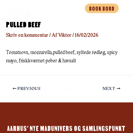
Gå
BOOK BORD
til
indholdet
PULLED BEEF
Skriv en kommentar
/ Af
Viktor
/
16/02/2026
Tomatsovs, mozzarella,pulled beef, syltede rødløg, spicy
mayo, friskkværnet peber & havsalt
PREVIOUS
NEXT
AARHUS' NYE MADUNIVERS OG SAMLINGSPUNKT