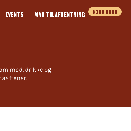
BOOK BORD
EVENTS
MAD TIL AFHENTNING
 om mad, drikke og
maaftener.