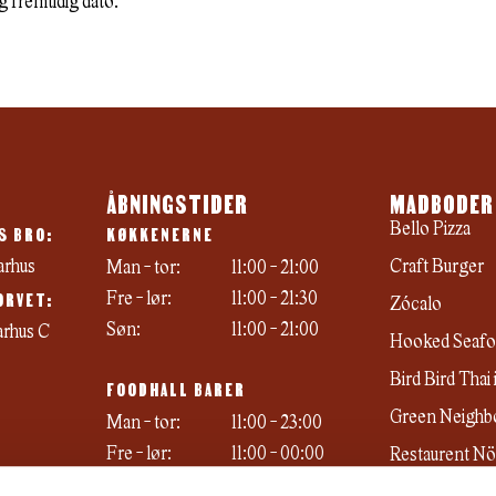
 fremtidig dato.
ÅBNINGSTIDER
MADBODER
S BRO:
KØKKENERNE
Bello Pizza
arhus
Craft Burger
Man - tor:
11:00 - 21:00
ORVET:
Fre - lør:
11:00 - 21:30
Zócalo
Søn:
11:00 - 21:00
arhus C
Hooked Seafo
Bird Bird Thai
FOODHALL BARER
Green Neighb
Man - tor:
11:00 - 23:00
Fre - lør:
11:00 - 00:00
Restaurent N
Søn:
11:00 - 22:00
Emma's ismeje