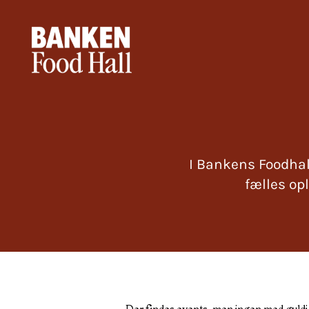
Gå
til
indholdet
I Bankens Foodhal
fælles op