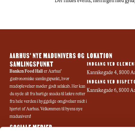
Der findes events, men ingen med gyldig
AARHUS' NYE MADUNIVERS OG
LOKATION
SAMLINGSPUNKT
INDGANG VED CLEMEN
Banken Food Hall
er Aarhus’
Kannikegade 4, 8000 A
gastronomiske samlingspunkt, hvor
INDGANG VED BISPET
madoplevelser møder godt selskab. Her kan
Kannikegade 6, 8000 A
du nyde alt fra hurtige snacks til lækre retter
fra hele verden i hyggelige omgivelser midt i
hjertet af Aarhus. Velkommen til byens nye
madunivers!
SOCIALE MEDIER