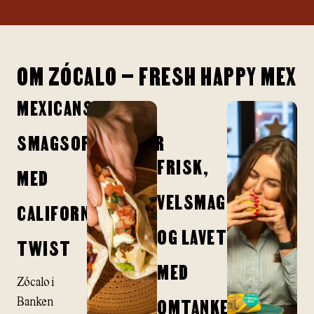
OM ZÓCALO – FRESH HAPPY MEX
MEXICANSKE
SMAGSOPLEVELSER
FRISK,
MED
VELSMAGENDE
CALIFORNISK
OG LAVET
TWIST
MED
Zócalo i
OMTANKE
Banken