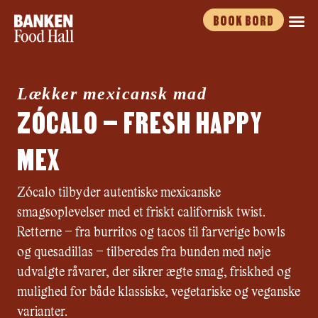
Gå
BOOK BORD
til
indholdet
Lækker mexicansk mad
ZÓCALO – FRESH HAPPY
MEX
Zócalo tilbyder autentiske mexicanske
smagsoplevelser med et friskt californisk twist.
Retterne – fra burritos og tacos til farverige bowls
og quesadillas – tilberedes fra bunden med nøje
udvalgte råvarer, der sikrer ægte smag, friskhed og
mulighed for både klassiske, vegetariske og veganske
varianter.