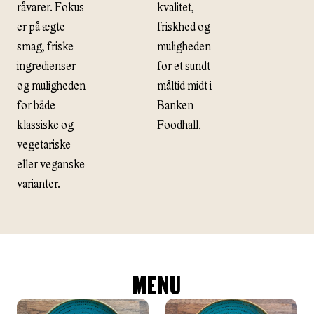
råvarer. Fokus
kvalitet,
er på ægte
friskhed og
smag, friske
muligheden
ingredienser
for et sundt
og muligheden
måltid midt i
for både
Banken
klassiske og
Foodhall.
vegetariske
eller veganske
varianter.
MENU