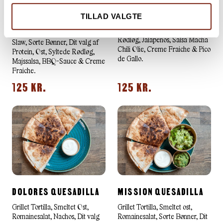
BLOCK PARTY
CANCUN QUESADILLA
QUESADILLA
TILLAD VALGTE
Tortilla, Smeltet ost, Raw Slaw,
Dit valg af Protein, Syltede
Grillet Tortilla, Smeltet Ost, Raw
Rødløg, Jalapeños, Salsa Macha
Slaw, Sorte Bønner, Dit valg af
Chili Olie, Creme Fraiche & Pico
Protein, Ost, Syltede Rødløg,
de Gallo.
Majssalsa, BBQ-Sauce & Creme
Fraiche.
125 KR.
125 KR.
DOLORES QUESADILLA
MISSION QUESADILLA
Grillet Tortilla, Smeltet Ost,
Grillet Tortilla, Smeltet ost,
Romainesalat, Nachos, Dit valg
Romainesalat, Sorte Bønner, Dit