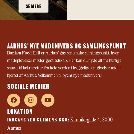
SE MERE
AARHUS' NYE MADUNIVERS OG SAMLINGSPUNKT
Banken Food Hall
er Aarhus’ gastronomiske samlingspunkt, hvor
madoplevelser møder godt selskab. Her kan du nyde alt fra hurtige
snacks til lækre retter fra hele verden i hyggelige omgivelser midt i
hjertet af Aarhus. Velkommen til byens nye madunivers!
SOCIALE MEDIER
F
I
Y
a
n
o
c
s
u
LOKATION
e
t
t
INDGANG VED CLEMENS BRO:
b
a
u
Kannikegade 4, 8000
o
g
b
Aarhus
o
r
e