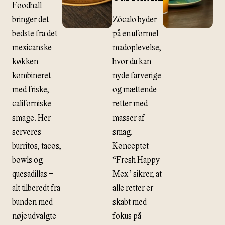
Foodhall
bringer det
Zócalo byder
bedste fra det
på en uformel
mexicanske
madoplevelse,
køkken
hvor du kan
kombineret
nyde farverige
med friske,
og mættende
californiske
retter med
smage. Her
masser af
serveres
smag.
burritos, tacos,
Konceptet
bowls og
“Fresh Happy
quesadillas –
Mex” sikrer, at
alt tilberedt fra
alle retter er
bunden med
skabt med
nøje udvalgte
fokus på