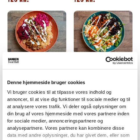
CANCUN BOWL
MISSION BOWL
Mexicanske Ris i en Bowl, Raw
Mexicanske Ris i en Bowl,
Slaw, Dit valg af Protein, Syltede
Romainesalat, Sorte Bønner, Dit
Denne hjemmeside bruger cookies
Rødløg, Jalapeños, Salsa Macha
valg af Protein, Ost, Guacamole,
Vi bruger cookies til at tilpasse vores indhold og
Chili Olie, Creme Fraiche & Pico
Creme Fraiche & Habanero
de Gallo.
Salsa.
annoncer, til at vise dig funktioner til sociale medier og til
125 KR.
125 KR.
at analysere vores trafik. Vi deler også oplysninger om
din brug af vores hjemmeside med vores partnere inden
for sociale medier, annonceringspartnere og
analysepartnere. Vores partnere kan kombinere disse
data med andre oplysninger, du har givet dem, eller som