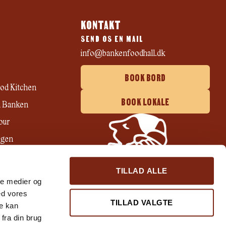
KONTAKT
SEND OS EN MAIL
info@bankenfoodhall.dk
BOOK BORD
od Kitchen
BOOK LOKALE
 i Banken
our
ögen
ri
TILLAD ALLE
ale medier og
ed vores
TILLAD VALGTE
re kan
fra din brug