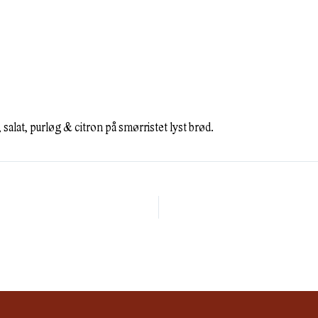
MADOPLEVELSER
MADBODER
LOKALER
 salat, purløg & citron på smørristet lyst brød.