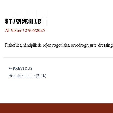
Gå
til
indholdet
STJERNESKUD
Af
Viktor
/
27/05/2025
Fiskefilet, håndpillede rejer, røget laks, ørredrogn, urte-dressing,
PREVIOUS
Fiskefrikadeller (2 stk)