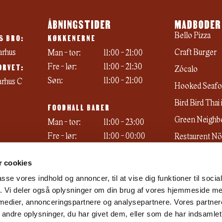
ÅBNINGSTIDER
MADBODER
S BRO:
KØKKENERNE
Bello Pizza
arhus
Craft Burger
Man - tor:
11:00 - 21:00
ORVET:
Fre - lør:
11:00 - 21:30
Zócalo
Søn:
11:00 - 21:00
arhus C
Hooked Seafo
Bird Bird Thai
FOODHALL BARER
Green Neighb
Man - tor:
11:00 - 23:00
Fre - lør:
11:00 - 00:00
Restaurent N
Søn:
11:00 - 22:00
Emma's ismeje
 cookies
passe vores indhold og annoncer, til at vise dig funktioner til soci
fik. Vi deler også oplysninger om din brug af vores hjemmeside m
 medier, annonceringspartnere og analysepartnere. Vores partne
ndre oplysninger, du har givet dem, eller som de har indsamlet 