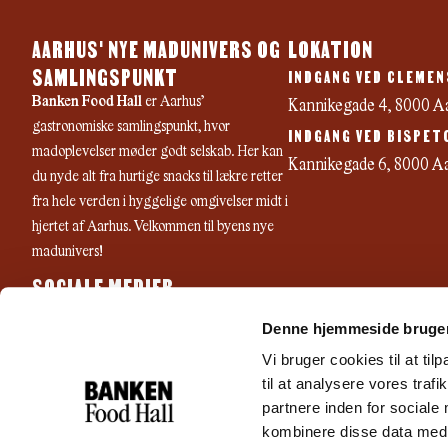
AARHUS' NYE MADUNIVERS OG
LOKATION
SAMLINGSPUNKT
INDGANG VED CLEMEN
Banken Food Hall
er Aarhus’
Kannikegade 4, 8000 A
gastronomiske samlingspunkt, hvor
INDGANG VED BISPET
madoplevelser møder godt selskab. Her kan
Kannikegade 6, 8000 A
du nyde alt fra hurtige snacks til lækre retter
fra hele verden i hyggelige omgivelser midt i
hjertet af Aarhus. Velkommen til byens nye
madunivers!
SOCIALE MEDIER
F
I
Y
Denne hjemmeside bruger
a
n
o
c
s
u
Vi bruger cookies til at til
e
t
t
til at analysere vores tra
b
a
u
partnere inden for sociale
o
g
b
kombinere disse data med a
o
r
e