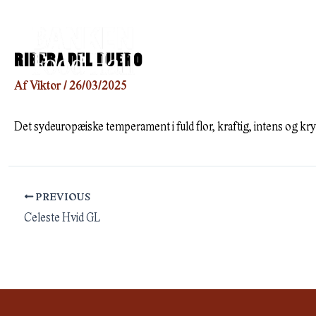
Gå
til
indholdet
RIBERA DEL DUERO
Af
Viktor
/
26/03/2025
Det sydeuropæiske temperament i fuld flor, kraftig, intens og kr
PREVIOUS
Celeste Hvid GL