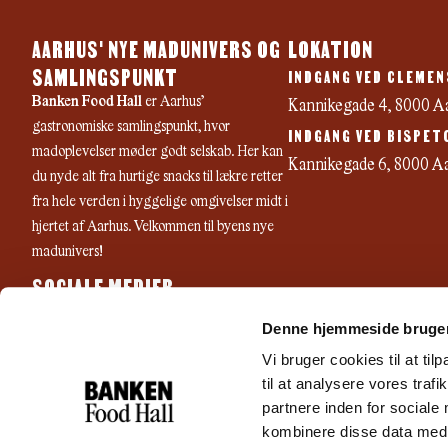
AARHUS' NYE MADUNIVERS OG
LOKATION
SAMLINGSPUNKT
INDGANG VED CLEMEN
Banken Food Hall
er Aarhus’
Kannikegade 4, 8000 A
gastronomiske samlingspunkt, hvor
INDGANG VED BISPET
madoplevelser møder godt selskab. Her kan
Kannikegade 6, 8000 A
du nyde alt fra hurtige snacks til lækre retter
fra hele verden i hyggelige omgivelser midt i
hjertet af Aarhus. Velkommen til byens nye
madunivers!
SOCIALE MEDIER
F
I
Y
Denne hjemmeside bruger
a
n
o
c
s
u
Vi bruger cookies til at til
e
t
t
til at analysere vores tra
b
a
u
partnere inden for sociale
o
g
b
kombinere disse data med a
o
r
e