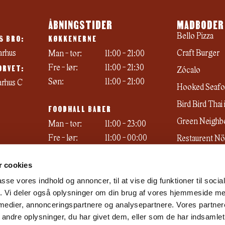
ÅBNINGSTIDER
MADBODER
S BRO:
KØKKENERNE
Bello Pizza
arhus
Craft Burger
Man - tor:
11:00 - 21:00
ORVET:
Fre - lør:
11:00 - 21:30
Zócalo
Søn:
11:00 - 21:00
arhus C
Hooked Seafo
Bird Bird Thai
FOODHALL BARER
Green Neighb
Man - tor:
11:00 - 23:00
Fre - lør:
11:00 - 00:00
Restaurent N
Søn:
11:00 - 22:00
Emma's ismeje
 cookies
passe vores indhold og annoncer, til at vise dig funktioner til soci
fik. Vi deler også oplysninger om din brug af vores hjemmeside m
 medier, annonceringspartnere og analysepartnere. Vores partne
ndre oplysninger, du har givet dem, eller som de har indsamlet 