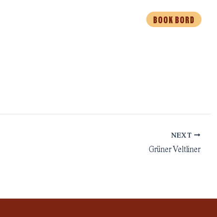
BOOK BORD
EVENTS
MAD TIL AFHENTNING
NEXT
Grüner Veltliner