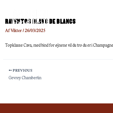
Gå
til
indholdet
RAVENTOS BLANC DE BLANCS
Af
Viktor
/
26/03/2025
Topklasse Cava, med bind for øjnene vil du tro du er i Champagn
PREVIOUS
Gevrey Chambertin