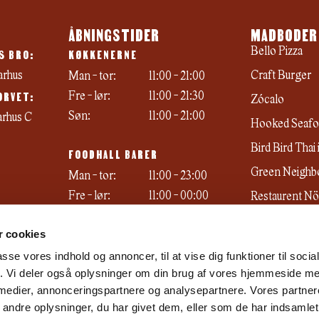
ÅBNINGSTIDER
MADBODER
S BRO:
KØKKENERNE
Bello Pizza
arhus
Craft Burger
Man - tor:
11:00 - 21:00
ORVET:
Fre - lør:
11:00 - 21:30
Zócalo
Søn:
11:00 - 21:00
arhus C
Hooked Seafo
Bird Bird Thai
FOODHALL BARER
Green Neighb
Man - tor:
11:00 - 23:00
Fre - lør:
11:00 - 00:00
Restaurent N
Søn:
11:00 - 22:00
Emma's ismeje
 cookies
passe vores indhold og annoncer, til at vise dig funktioner til soci
fik. Vi deler også oplysninger om din brug af vores hjemmeside m
 medier, annonceringspartnere og analysepartnere. Vores partne
ndre oplysninger, du har givet dem, eller som de har indsamlet 