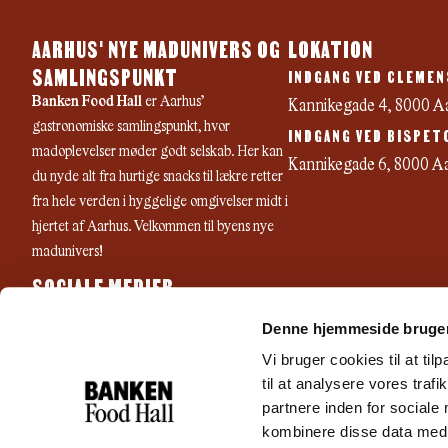
AARHUS' NYE MADUNIVERS OG
LOKATION
SAMLINGSPUNKT
INDGANG VED CLEMEN
Banken Food Hall
er Aarhus’
Kannikegade 4, 8000 A
gastronomiske samlingspunkt, hvor
INDGANG VED BISPET
madoplevelser møder godt selskab. Her kan
Kannikegade 6, 8000 A
du nyde alt fra hurtige snacks til lækre retter
fra hele verden i hyggelige omgivelser midt i
hjertet af Aarhus. Velkommen til byens nye
madunivers!
SOCIALE MEDIER
F
I
Y
Denne hjemmeside bruger
a
n
o
c
s
u
Vi bruger cookies til at til
e
t
t
til at analysere vores tra
b
a
u
partnere inden for sociale
o
g
b
kombinere disse data med a
o
r
e