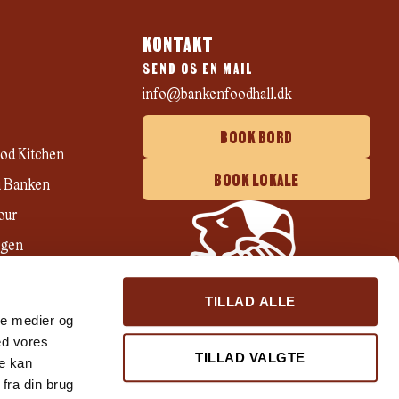
KONTAKT
SEND OS EN MAIL
info@bankenfoodhall.dk
BOOK BORD
od Kitchen
BOOK LOKALE
 i Banken
our
ögen
ri
TILLAD ALLE
ale medier og
ed vores
TILLAD VALGTE
re kan
fra din brug