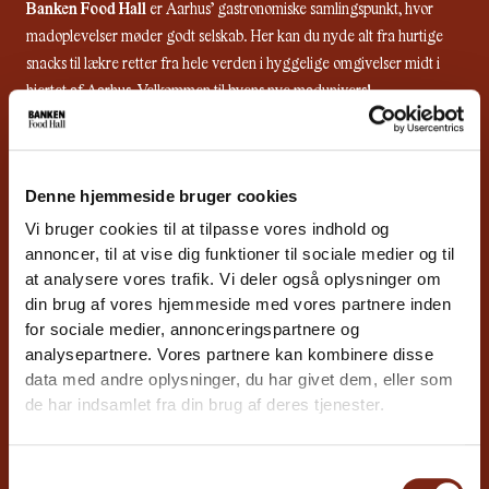
Banken Food Hall
er Aarhus’ gastronomiske samlingspunkt, hvor
madoplevelser møder godt selskab. Her kan du nyde alt fra hurtige
snacks til lækre retter fra hele verden i hyggelige omgivelser midt i
hjertet af Aarhus. Velkommen til byens nye madunivers!
SOCIALE MEDIER
F
I
Y
a
n
o
Denne hjemmeside bruger cookies
c
s
u
LOKATION
Vi bruger cookies til at tilpasse vores indhold og
e
t
t
INDGANG VED CLEMENS BRO:
b
a
u
annoncer, til at vise dig funktioner til sociale medier og til
Kannikegade 4, 8000
o
g
b
at analysere vores trafik. Vi deler også oplysninger om
Aarhus
o
r
e
din brug af vores hjemmeside med vores partnere inden
INDGANG VED BISPETORVET:
k
a
Kannikegade 6, 8000
for sociale medier, annonceringspartnere og
m
Aarhus C
analysepartnere. Vores partnere kan kombinere disse
ÅBNINGSTIDER
data med andre oplysninger, du har givet dem, eller som
de har indsamlet fra din brug af deres tjenester.
KØKKENERNE
Man - tor:
11:00 - 21:00
Samtykkevalg
Fre - lør:
11:00 - 21:30