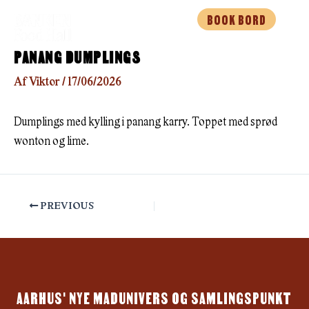
Gå
BOOK BORD
til
indholdet
PANANG DUMPLINGS
Af
Viktor
/
17/06/2026
Dumplings med kylling i panang karry. Toppet med sprød
wonton og lime.
PREVIOUS
AARHUS' NYE MADUNIVERS OG SAMLINGSPUNKT