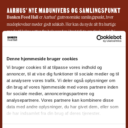
AARHUS' NYE MADUNIVERS OG SAMLINGSPUNKT
Banken Food Hall
er Aarhus’ gastronomiske samlingspunkt, hvor
madoplevelser møder godt selskab. Her kan du nyde alt fra hurtige
snacks til lækre retter fra hele verden i hyggelige omgivelser midt i
hjertet af Aarhus. Velkommen til byens nye madunivers!
SOCIALE MEDIER
F
I
Y
Denne hjemmeside bruger cookies
a
n
o
Vi bruger cookies til at tilpasse vores indhold og
c
s
u
LOKATION
annoncer, til at vise dig funktioner til sociale medier og til
e
t
t
INDGANG VED CLEMENS BRO:
at analysere vores trafik. Vi deler også oplysninger om
b
a
u
Kannikegade 4, 8000
o
g
b
din brug af vores hjemmeside med vores partnere inden
Aarhus
o
r
e
for sociale medier, annonceringspartnere og
INDGANG VED BISPETORVET:
k
a
Kannikegade 6, 8000
analysepartnere. Vores partnere kan kombinere disse
m
Aarhus C
data med andre oplysninger, du har givet dem, eller som
ÅBNINGSTIDER
de har indsamlet fra din brug af deres tjenester.
KØKKENERNE