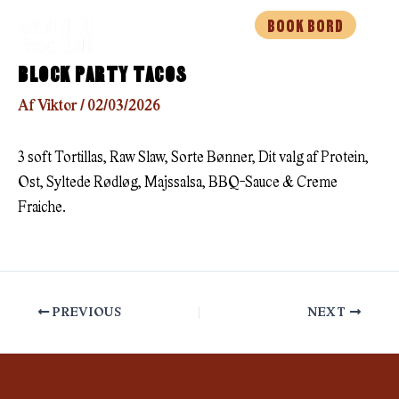
Gå
BOOK BORD
til
indholdet
BLOCK PARTY TACOS
Af
Viktor
/
02/03/2026
3 soft Tortillas, Raw Slaw, Sorte Bønner, Dit valg af Protein,
Ost, Syltede Rødløg, Majssalsa, BBQ-Sauce & Creme
Fraiche.
PREVIOUS
NEXT