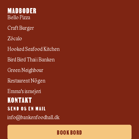
MADBODER
Bello Pizza
Craft Burger
Zócalo
Hooked Seafood Kitchen
Bird Bird Thai i Banken
Green Neighbour
Restaurent Nögen
Emma's ismejeri
KONTAKT
SEND OS EN MAIL
info@bankenfoodhall.dk
BOOK BORD