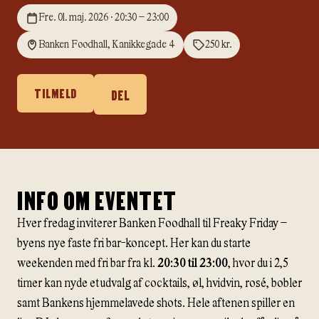
Fre. 01. maj. 2026 · 20:30 – 23:00
Banken Foodhall, Kanikkegade 4
250 kr.
TILMELD
DEL
INFO OM EVENTET
Hver fredag inviterer Banken Foodhall til Freaky Friday –
byens nye faste fri bar-koncept. Her kan du starte
weekenden med fri bar fra kl.
20:30 til 23:00
, hvor du i 2,5
timer kan nyde et udvalg af cocktails, øl, hvidvin, rosé, bobler
samt Bankens hjemmelavede shots. Hele aftenen spiller en