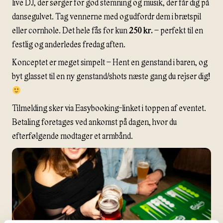
live DJ, der sørger for god stemning og musik, der får dig på
dansegulvet. Tag vennerne med og udfordr dem i brætspil
eller cornhole. Det hele fås for kun
250 kr.
– perfekt til en
festlig og anderledes fredag aften.
Konceptet er meget simpelt – Hent en genstand i baren, og
byt glasset til en ny genstand/shots næste gang du rejser dig!
Tilmelding sker via Easybooking-linket i toppen af eventet.
Betaling foretages ved ankomst på dagen, hvor du
efterfølgende modtager et armbånd.