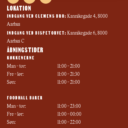
c
s
u
LOKATION
e
t
t
INDGANG VED CLEMENS BRO:
b
a
u
Kannikegade 4, 8000
o
g
b
Aarhus
o
r
e
INDGANG VED BISPETORVET:
k
a
Kannikegade 6, 8000
m
Aarhus C
ÅBNINGSTIDER
KØKKENERNE
Man - tor:
11:00 - 21:00
Fre - lør:
11:00 - 21:30
Søn:
11:00 - 21:00
FOODHALL BARER
Man - tor:
11:00 - 23:00
Fre - lør:
11:00 - 00:00
Søn:
11:00 - 22:00